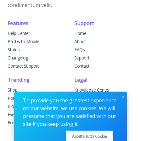
condimentum velit.
Features
Support
Help Center
Home
Paid with Mobile
About
Status
FAQs
Changelog
Support
Contact Support
Contact
Trending
Legal
Shop
Knowledge Center
x
Portfolio
Custom Development
To provide you the greatest experience
Blog
Sponsorships
on our website, we use cookies. We will
Events
Terms & Conditions
presume that you are satisfied with our
Forums
Privacy Policy
site if you keep using it.
Accetta Tutti I Cookie