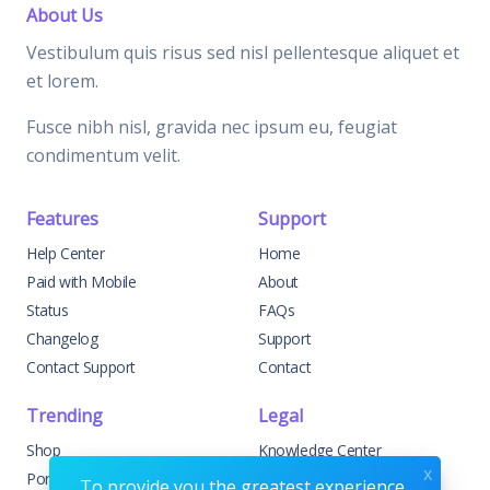
About Us
Vestibulum quis risus sed nisl pellentesque aliquet et
et lorem.
Fusce nibh nisl, gravida nec ipsum eu, feugiat
condimentum velit.
Features
Support
Help Center
Home
Paid with Mobile
About
Status
FAQs
Changelog
Support
Contact Support
Contact
Trending
Legal
Shop
Knowledge Center
x
Portfolio
Custom Development
To provide you the greatest experience