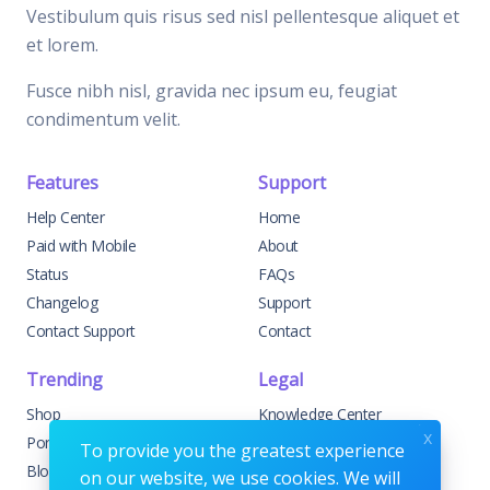
Vestibulum quis risus sed nisl pellentesque aliquet et
et lorem.
Fusce nibh nisl, gravida nec ipsum eu, feugiat
condimentum velit.
Features
Support
Help Center
Home
Paid with Mobile
About
Status
FAQs
Changelog
Support
Contact Support
Contact
Trending
Legal
Shop
Knowledge Center
x
Portfolio
Custom Development
To provide you the greatest experience
Blog
Sponsorships
on our website, we use cookies. We will